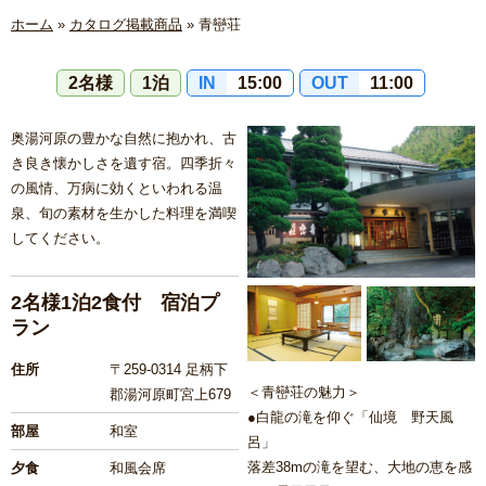
ホーム
»
カタログ掲載商品
»
青巒荘
2名様
1泊
IN
15:00
OUT
11:00
奥湯河原の豊かな自然に抱かれ、古
き良き懐かしさを遺す宿。四季折々
の風情、万病に効くといわれる温
泉、旬の素材を生かした料理を満喫
してください。
2名様1泊2食付 宿泊プ
ラン
住所
〒259-0314 足柄下
＜青巒荘の魅力＞
郡湯河原町宮上679
●白龍の滝を仰ぐ「仙境 野天風
部屋
和室
呂」
落差38mの滝を望む、大地の恵を感
夕食
和風会席