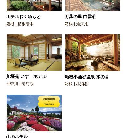
ホテルおくゆもと
万葉の里 白雲荘
箱根 | 箱根湯本
箱根 | 湯河原
川堰苑 いすゞホテル
箱根小涌谷温泉 水の音
神奈川 | 湯河原
箱根 | 小涌谷
山のホテル