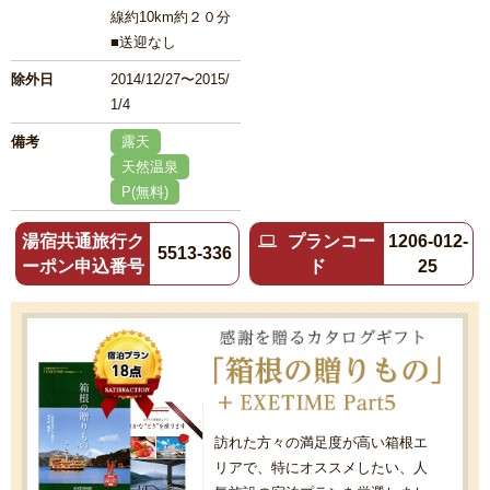
線約10km約２０分
■送迎なし
除外日
2014/12/27〜2015/
1/4
備考
露天
天然温泉
P(無料)
湯宿共通旅行ク
プランコー
1206-012-
5513-336
ーポン申込番号
ド
25
訪れた方々の満足度が高い箱根エ
リアで、特にオススメしたい、人