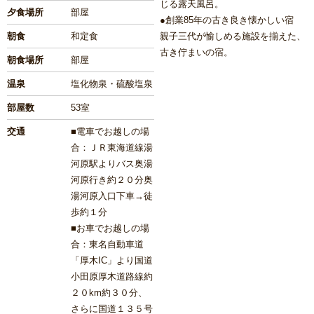
じる露天風呂。
夕食場所
部屋
●創業85年の古き良き懐かしい宿
親子三代が愉しめる施設を揃えた、
朝食
和定食
古き佇まいの宿。
朝食場所
部屋
温泉
塩化物泉・硫酸塩泉
部屋数
53室
交通
■電車でお越しの場
合：ＪＲ東海道線湯
河原駅よりバス奥湯
河原行き約２０分奥
湯河原入口下車→徒
歩約１分
■お車でお越しの場
合：東名自動車道
「厚木IC」より国道
小田原厚木道路線約
２０km約３０分、
さらに国道１３５号