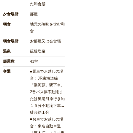
た和食膳
夕食場所
部屋
朝食
地元の珍味を含む和
食
朝食場所
お部屋又は会食場
温泉
硫酸塩泉
部屋数
43室
交通
■電車でお越しの場
合：JR東海道線
「湯河原」駅下車、
2番バス停不動滝ま
たは奥湯河原行き約
１５分不動滝下車→
徒歩約１分
■お車でお越しの場
合：東名自動車道
「厚木IC」より小田