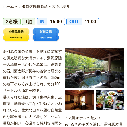
ホーム
»
カタログ掲載商品
»
大滝ホテル
2名様
1泊
IN
15:00
OUT
11:00
湯河原温泉の名勝、不動滝に隣接す
る風光明媚な大滝ホテル。湯河原随
一の湯量を活かした源泉は、創業者
の石川菊太郎が長年の苦労と研究を
重ねた末に掘り当てた名湯。350ｍ
の地下からくみ上げられ、毎分150
リットルの湧出を誇る。
湛えられた湯は、切り傷や火傷、皮
膚病、動脈硬化症などに効くといわ
れている。壮大な山々を望む自然豊
かな露天風呂に大浴場など、4つの
＜大滝ホテルの魅力＞
湯殿が揃い、心温まる特別な時間を
●たぬきのキズを治した湯河原の温