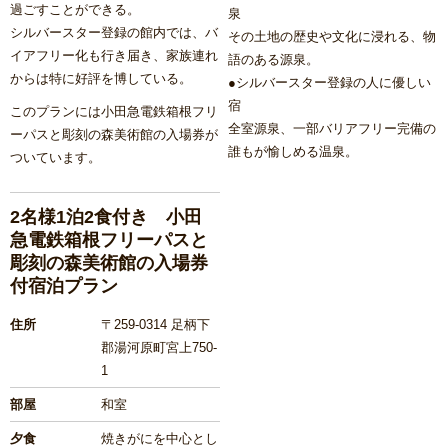
過ごすことができる。
泉
シルバースター登録の館内では、バ
その土地の歴史や文化に浸れる、物
イアフリー化も行き届き、家族連れ
語のある源泉。
からは特に好評を博している。
●シルバースター登録の人に優しい
宿
このプランには小田急電鉄箱根フリ
全室源泉、一部バリアフリー完備の
ーパスと彫刻の森美術館の入場券が
誰もが愉しめる温泉。
ついています。
2名様1泊2食付き 小田
急電鉄箱根フリーパスと
彫刻の森美術館の入場券
付宿泊プラン
住所
〒259-0314 足柄下
郡湯河原町宮上750-
1
部屋
和室
夕食
焼きがにを中心とし