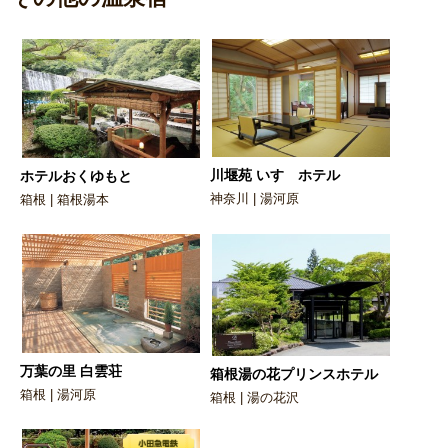
川堰苑 いすゞホテル
ホテルおくゆもと
神奈川 | 湯河原
箱根 | 箱根湯本
万葉の里 白雲荘
箱根湯の花プリンスホテル
箱根 | 湯河原
箱根 | 湯の花沢