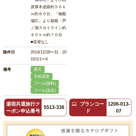
原厚木道路約５０ｋ
ｍ約６０分、「御殿
場IC」より箱根・芦
ノ湖スカイライン約
６０ｋｍ約７０分
■送迎なし
除外日
2014/12/28〜31、20
15/1/1〜4
備考
露天
天然温泉
プール(無料)
プール(温水)
湯宿共通旅行ク
プランコー
1206-013-
5513-336
ーポン申込番号
ド
07